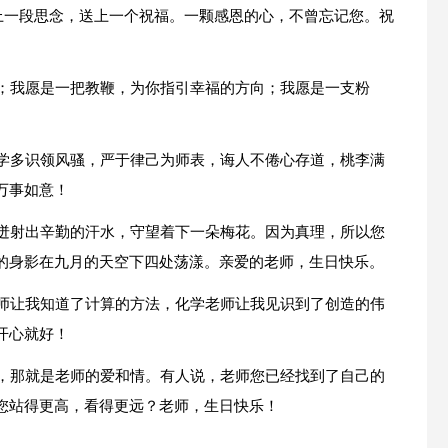
写上一段思念，送上一个祝福。一颗感恩的心，不曾忘记您。祝
恼；我愿是一把教鞭，为你指引幸福的方向；我愿是一支粉
博学多识领风骚，严于律己为师表，诲人不倦心存道，桃李满
万事如意！
，迸射出辛勤的汗水，守望着下一朵梅花。因为真理，所以您
的身影在九月的天空下四处荡漾。亲爱的老师，生日快乐。
老师让我知道了计算的方法，化学老师让我见识到了创造的伟
开心就好！
记，那就是老师的爱和情。有人说，老师您已经找到了自己的
您站得更高，看得更远？老师，生日快乐！