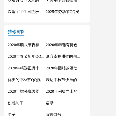
表达劳动节快乐的祝福语短信汇编42条
温馨宝宝生日快乐祝福语30句
2025年劳动节QQ祝福语锦集34条
猜你喜欢
2020年腊八节祝福语44条
2020年精选有特色的运动会口号摘录34句
2020年春节新年QQ祝福语摘录49条
形容幸福甜蜜的句子33条
2020年精选正月十五元宵节祝福语汇编51条
2020年团结的运动会口号76句
优美的中秋节QQ祝福语22句
表达中秋节快乐的微信祝福语23句
2020年增强班级凝聚力的口号汇总48条
2020年积极向上的班级口号大集合65条
伤感句子
语录
句子
宣传口号