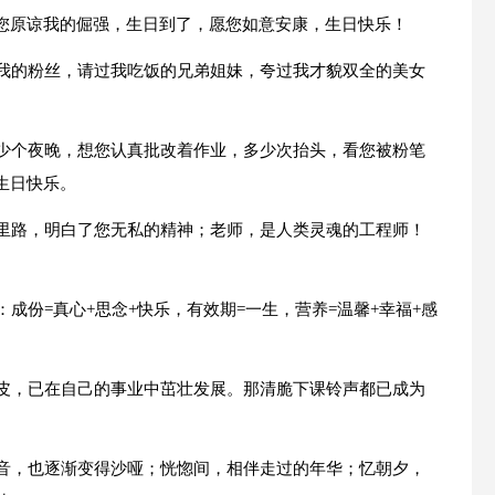
您原谅我的倔强，生日到了，愿您如意安康，生日快乐！
过我的粉丝，请过我吃饭的兄弟姐妹，夸过我才貌双全的美女
多少个夜晚，想您认真批改着作业，多少次抬头，看您被粉笔
生日快乐。
万里路，明白了您无私的精神；老师，是人类灵魂的工程师！
成份=真心+思念+快乐，有效期=一生，营养=温馨+幸福+感
顽皮，已在自己的事业中茁壮发展。那清脆下课铃声都已成为
声音，也逐渐变得沙哑；恍惚间，相伴走过的年华；忆朝夕，