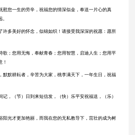
，抚慰您一生的劳辛，祝福您的情深似金，奉送一片心的真
远。
添了许多美好的怀念，似锦如织！请接受我深深的祝愿：愿所
写诗歌；您用无悔，奉献青春；您用智慧，启迪人生；您用平
意！
者，默默耕耘者，辛苦为大家，桃李满天下，一年生日，祝福
心间记，（节）日到来短信发，（快）乐平安祝福送，（乐）
沐浴阳光才更加艳丽，而我在您的无私教导下，茁壮的成为树