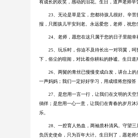
有成长的欢笑，感动的泪花。生日，道声老师辛
23、无论是草是宝，您都待孩儿很好。辛
报，只图孩儿平安到老。永远爱您，老师，祝您
24、老师，愿您在这只属于您的日子里能
25、玩乐时，你迫不及待长出一对羽翼，
下，俗尘的喧闹，对比着你耕耘的静谧。生日道
26、两鬓的青丝已慢慢变成白发，讲台上
一声妈妈；我们一定好好学习，用成绩将您报答
27、是您用一言一行，让我们在文明的天
徜徉；是您用一心一意，让我们在青春的岁月沐
乐。
28、一腔育人热血，两袖质朴清风。守望
负历史使命，只为百年大计。生日到了，愿老师