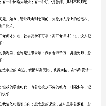
私；有一种比喻为蜡烛；有一种职业是教师。儿时不识师恩
难问题。如今，请让我走到您面前，为您掸去身上的粉笔灰。
生日快乐。
离开老师才知道，社会复杂不可靠；离开老师才知道，没人把
乐！
您的脑海里，也许是过眼云烟；我有老师千万，贤能为师，您
乐！
创造事业的`奇迹，积攒财富无比，获得亲情、友情和爱情一
怀；坦诚的学生时代，有着您孜孜不倦的教诲；时隔多年，记
日快乐！
是在我迷茫时指引方向；想念您的课堂，趣味里带着紧张，总