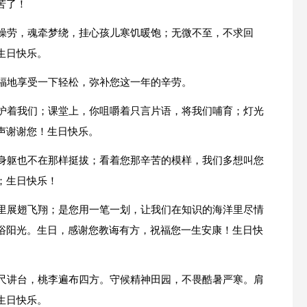
苦了！
苦操劳，魂牵梦绕，挂心孩儿寒饥暖饱；无微不至，不求回
生日快乐。
幸福地享受一下轻松，弥补您这一年的辛劳。
呵护着我们；课堂上，你咀嚼着只言片语，将我们哺育；灯光
声谢谢您！生日快乐。
的身躯也不在那样挺拔；看着您那辛苦的模样，我们多想叫您
；生日快乐！
空里展翅飞翔；是您用一笔一划，让我们在知识的海洋里尽情
浴阳光。生日，感谢您教诲有方，祝福您一生安康！生日快
三尺讲台，桃李遍布四方。守候精神田园，不畏酷暑严寒。肩
生日快乐。