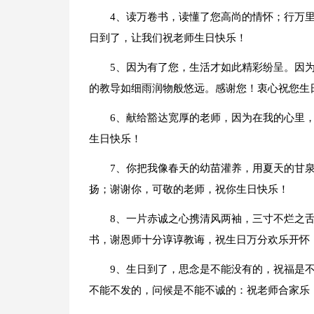
4、读万卷书，读懂了您高尚的情怀；行万
日到了，让我们祝老师生日快乐！
5、因为有了您，生活才如此精彩纷呈。因
的教导如细雨润物般悠远。感谢您！衷心祝您生
6、献给豁达宽厚的老师，因为在我的心里
生日快乐！
7、你把我像春天的幼苗灌养，用夏天的甘
扬；谢谢你，可敬的老师，祝你生日快乐！
8、一片赤诚之心携清风两袖，三寸不烂之
书，谢恩师十分谆谆教诲，祝生日万分欢乐开怀
9、生日到了，思念是不能没有的，祝福是
不能不发的，问候是不能不诚的：祝老师合家乐