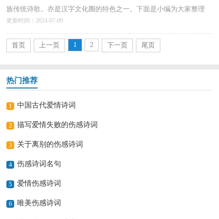
族传统诗歌。亦是汉字文化圈的特色之一。下面是小编为大家整理
更新时间：2024-07-09
的“秋雨写景诗词”，仅供参考，欢迎大家阅读。1、...
详情>>
1
2
首页
上一页
下一页
尾页
热门推荐
中国古代爱情诗词
1
描写爱情失败的伤感诗词
2
关于离别的伤感诗词
3
伤感诗词名句
4
爱情伤感诗词
5
唯美伤感诗词
6