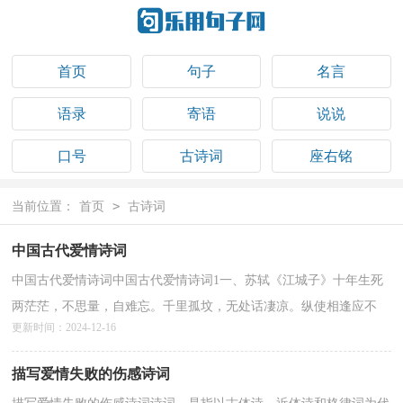
首页
句子
名言
语录
寄语
说说
口号
古诗词
座右铭
祝福语
>
当前位置：
首页
古诗词
中国古代爱情诗词
中国古代爱情诗词中国古代爱情诗词1一、苏轼《江城子》十年生死
两茫茫，不思量，自难忘。千里孤坟，无处话凄凉。纵使相逢应不
更新时间：2024-12-16
识，尘满面，鬓如霜。夜来幽梦忽还乡，小轩窗，正梳妆。相顾...
详情>>
描写爱情失败的伤感诗词