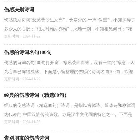
伤感决别诗词
伤感决别诗词“悲莫悲兮生别离”，长亭外的.一声“保重”，不知揉碎了
多少人的心肠；“相见时难别亦难”，此地一别，不知相见何日；“花
更新时间：2024-11-22
自飘零水自流。一种相思，两处闲愁”，自别离，惟有相...
详情>>
伤感的诗词名句100句
伤感的诗词名句100句打开窗，寒风袭面而来，没有一丝的`寒意，因
为心早已冻结成冰。下面是小编整理的伤感的诗词名句100句，欢迎
更新时间：2024-11-22
来参考！1 柳永 凤栖梧衣带渐宽终不悔，为伊消得人憔悴。...
详情>>
经典的伤感诗词（精选80句）
经典的伤感诗词（精选80句）诗词，是指以古体诗、近体诗和格律词
为代表的.中国汉族传统诗歌。亦是汉字文化圈的特色之一。下面是
更新时间：2024-11-22
小编为大家整理的“经典的伤感诗词（精选80句）”，仅供...
详情>>
告别朋友的伤感诗词