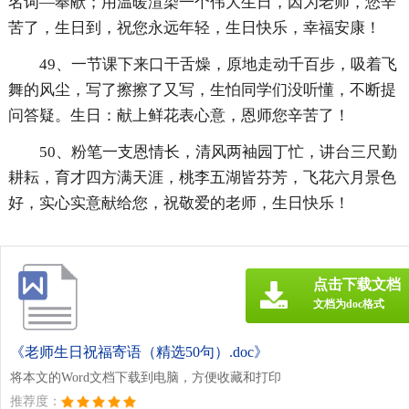
名词—奉献；用温暖渲染一个伟大生日，因为老师，您辛
苦了，生日到，祝您永远年轻，生日快乐，幸福安康！
49、一节课下来口干舌燥，原地走动千百步，吸着飞
舞的风尘，写了擦擦了又写，生怕同学们没听懂，不断提
问答疑。生日：献上鲜花表心意，恩师您辛苦了！
50、粉笔一支恩情长，清风两袖园丁忙，讲台三尺勤
耕耘，育才四方满天涯，桃李五湖皆芬芳，飞花六月景色
好，实心实意献给您，祝敬爱的老师，生日快乐！
点击下载文档
文档为doc格式
《老师生日祝福寄语（精选50句）.doc》
将本文的Word文档下载到电脑，方便收藏和打印
推荐度：