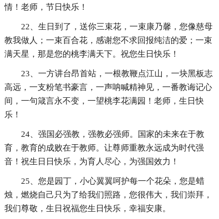
情！老师，节日快乐！
22、生日到了，送你三束花，一束康乃馨，您像慈母
教我做人；一束百合花，感谢您不求回报纯洁的爱；一束
满天星，那是您的桃李满天下。祝您生日快乐！
23、一方讲台昂首站，一根教鞭点江山，一块黑板志
高远，一支粉笔书豪言，一声呐喊精神见，一番教诲记心
间，一句箴言永不变，一望桃李花满园！老师，生日快
乐！
24、强国必强教，强教必强师。国家的未来在于教
育，教育的成败在于教师。让尊师重教永远成为时代强
音！祝生日日快乐，为育人尽心，为强国效力！
25、您是园丁，小心翼翼呵护每一个花朵，您是蜡
烛，燃烧自己只为了给我们照路，您很伟大，我们崇拜，
我们尊敬，生日祝福您生日快乐，幸福安康。