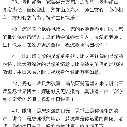
39、老师如海，宽容做舟方知海之宽阔；老师如山，
宽容为径，循径登山，方知山之高大，师生交心，心心相
印，方知心之高尚，祝你生日快乐！
40、您的关心像春风怡人，您的教导像春雨润人，您
的批评像春雷醒人，您的博学像春土育人，敬爱的老师，
生日快乐，在这凉爽的金秋，祝您收获满园桃李！
41、比山峰高耸的是您的身躯，比天空辽阔的是您的
胸怀，比大海深远的是您的情意，比金钱更价值的是您的
教诲，生日来临之际，祝您身体健康万事如意。
42、丹心一片只为孩童，霜染两鬓遥望未来，讲台三
尺显尽世界博大，师恩似父无以报答，真诚道一声：谢谢
您！亲爱的老师，祝您生日快乐！
43、眼镜下是您深邃的目光，课堂上是你铿锵的演
讲，讲台上是您健硕的脚步，梦境里是你熟悉的面庞。老
师，您的生日来了，祝您身体健康，桃李满天下。