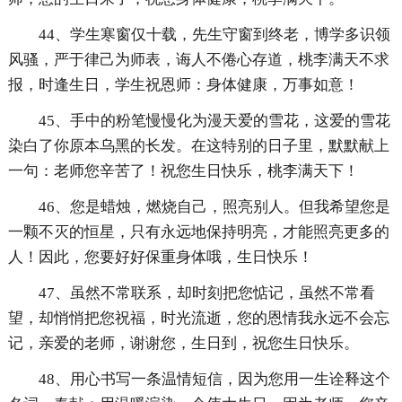
44、学生寒窗仅十载，先生守窗到终老，博学多识领
风骚，严于律己为师表，诲人不倦心存道，桃李满天不求
报，时逢生日，学生祝恩师：身体健康，万事如意！
45、手中的粉笔慢慢化为漫天爱的雪花，这爱的雪花
染白了你原本乌黑的长发。在这特别的日子里，默默献上
一句：老师您辛苦了！祝您生日快乐，桃李满天下！
46、您是蜡烛，燃烧自己，照亮别人。但我希望您是
一颗不灭的恒星，只有永远地保持明亮，才能照亮更多的
人！因此，您要好好保重身体哦，生日快乐！
47、虽然不常联系，却时刻把您惦记，虽然不常看
望，却悄悄把您祝福，时光流逝，您的恩情我永远不会忘
记，亲爱的老师，谢谢您，生日到，祝您生日快乐。
48、用心书写一条温情短信，因为您用一生诠释这个