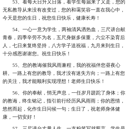
53、看每天日升又日落，看学生每届来了又走，您的
无私教导从来没有改变过，您的和霭笑容一直在我心中，
今天是您的生日，祝您生日快乐，健康长寿！
54、一心一意为学生，两袖清风洒热血，三尺讲台献
青春，四季辛劳不为名，五尺身躯多保重，六尘不染育后
人，七日来复终坚持，八方学子送祝福，九月来到生日，
十分感恩谢谢您。祝生日快乐！
55、您的教诲催我风雨兼程，我的祝福伴您昼夜心
耕。一路上有您的教导，我才没有迷失方向；一路上有您
的关注，我才能顺利实现理想！老师生日快乐！
56、你的奉献，悄无声息，一任岁月蹉跎了身体；你
的教诲，终生铭记，指引前行经历风风雨雨；你的恩情，
悠然而起，化作生日问候一句；生日了，祝老师身体健
康，一切安好！
57、三尺讲台丈量人生，一支粉笔写就誓言，学生是