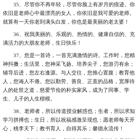
35、尽管你不再年轻，尽管你脸上有岁月的痕迹。你
依旧是老师心中最漂亮的女人，你依旧是我可爱的老师。
就算有一天你老到满头白发，你也是最美丽的老太婆！
36、祝我美丽的、乐观的、热情的、健康自信的、充
满活力的大朋友老师，生日快乐！
37、您是一首诗，一首充满激情的诗。工作时，您精
神抖擞；生活里，您神采飞扬。培养尖子，您游刃有余；
辅导后进，您左右逢源。与人交往，您推心置腹；教育他
人，您诲人不倦。您以勤劳、善良、正直的品格，宽厚待
人的处世之道，慈爱节俭的朴实家风，成为了同事、学
生、儿子的人生楷模。
38、老师者，所以传道授业解惑也；生者，所以求知
学习拼搏也；生日，所以祝福感激呈现也：愿老师每天开
心，桃李天下；教书育人，自得其乐；馨德永流传！