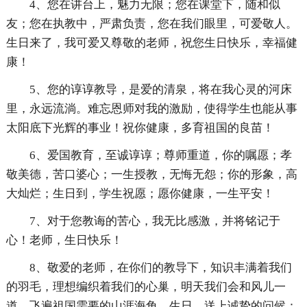
4、您在讲台上，魅力无限；您在课堂下，随和似
友；您在执教中，严肃负责，您在我们眼里，可爱敬人。
生日来了，我可爱又尊敬的老师，祝您生日快乐，幸福健
康！
5、您的谆谆教导，是爱的清泉，将在我心灵的河床
里，永远流淌。难忘恩师对我的激励，使得学生也能从事
太阳底下光辉的事业！祝你健康，多育祖国的良苗！
6、爱国教育，至诚谆谆；尊师重道，你的嘱愿；孝
敬美德，苦口婆心；一生授教，无悔无怨；你的形象，高
大灿烂；生日到，学生祝愿；愿你健康，一生平安！
7、对于您教诲的苦心，我无比感激，并将铭记于
心！老师，生日快乐！
8、敬爱的老师，在你们的教导下，知识丰满着我们
的羽毛，理想编织着我们的心巢，明天我们会和风儿一
道，飞遍祖国需要的山涯海角。生日，送上诚挚的问候：