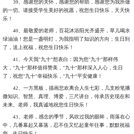
39、感谢您的关怀，感谢您的帮助，感谢您为我所做
的一切。请接受学生美好的祝愿，祝您生日快乐，天天快
乐！
40、最敬爱的老师，百花沐浴阳光齐盛开，草儿喝水
绿油油！您是一盏明灯，为我指明了知识的方向；生日到
了，送上祝福，祝您生日快乐！
41、今天我"九十"想表白：因为您"九十"那样伟
大，"九十"那样值得赞美，"九十"那样深入人心，生日
了，祝您"九十"幸福快乐，"九十"平安健康！
42、一方黑板，描画悲欢离合人生七彩，几支粉笔播
撒知识、智慧、真理、博爱，三尺讲台，传承历史现在和
未来。老师，我真诚地祝您生日快乐！
43、老师，感念的季节，风吹过我的眼眸，雨落在心
中，几番幕起又幕落，忍不住又忆起童年往事，默默祝福
您，生日快乐！