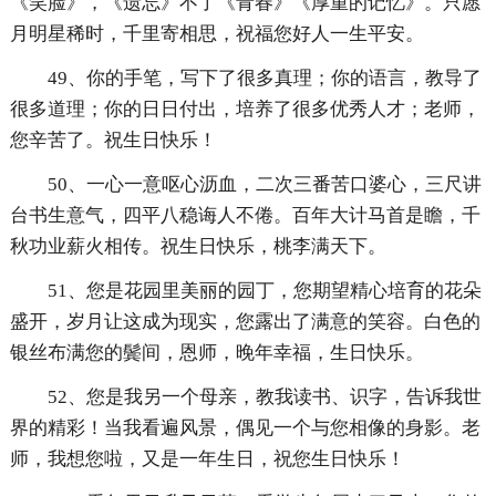
《笑脸》，《遗忘》不了《青春》《厚重的记忆》。只愿
月明星稀时，千里寄相思，祝福您好人一生平安。
49、你的手笔，写下了很多真理；你的语言，教导了
很多道理；你的日日付出，培养了很多优秀人才；老师，
您辛苦了。祝生日快乐！
50、一心一意呕心沥血，二次三番苦口婆心，三尺讲
台书生意气，四平八稳诲人不倦。百年大计马首是瞻，千
秋功业薪火相传。祝生日快乐，桃李满天下。
51、您是花园里美丽的园丁，您期望精心培育的花朵
盛开，岁月让这成为现实，您露出了满意的笑容。白色的
银丝布满您的鬓间，恩师，晚年幸福，生日快乐。
52、您是我另一个母亲，教我读书、识字，告诉我世
界的精彩！当我看遍风景，偶见一个与您相像的身影。老
师，我想您啦，又是一年生日，祝您生日快乐！