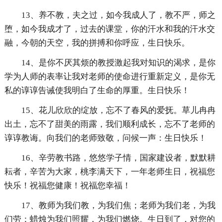
13、养不教，夫之过，如今我成人了，教不严，师之
堕，如今我成才了，过去的课堂，你的汗水和我的汗水交
融，今朝的天空，我的拼搏和你呼应，生日快乐。
14、是你不厌其烦的教授激起我对知识的渴求，是你
学为人师的表率让我对老师的使命进行重新定义，是你无
私的谆谆告诫使我明白了生命的厚重。生日快乐！
15、花儿欣欣的绽放，忘不了春风的爱抚。草儿冉冉
出土，忘不了甜美的雨露，我们顺利成长，忘不了老师的
谆谆教诲。向我们的老师致敬，问候一声：生日快乐！
16、辛劳教书路，悠悠学子情，国家建设者，默默耕
耘者，辛苦为大家，桃李满天下，一年老师生日，祝福您
快乐！祝福您健康！祝福您幸福！
17、教师为我们教，为我们焦；老师为我们老，为我
们劳；蜡烛为我们照耀，为我们燃烧。生日到了，对您的