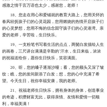
感激之情千言万语也太少，感谢您，老师！
18、您走在用心和爱铺就的教育大路上，您用关怀的
春风轻抚孩子们的心灵花园，您用燃烧的热情开启孩子们
的心灵梦想，您用不悔的信念固守孩子们的心灵港湾。亲
爱的老师，辛苦啦，生日快乐。
19、一支粉笔书写着生活的点点，两鬓白发描绘人生
的画卷，三尺讲台满满是辛勤的`汗水，生日来临，浓浓
的祝福送给你，愿你生日快乐，笑容满面。
20、听，您的嗓子逐渐沙哑；看，您的额头又深了皱
纹；瞧，您的发间新添了白发；想，您的心中充满了希
望。今天生日，祝你幸福安康，我的老师。
21、祝福老师生日快乐，拥有身体的身体，创造事业
的奇迹，积攒财富无比，获得亲情、友情和爱情一切顺
利，幸福美满！