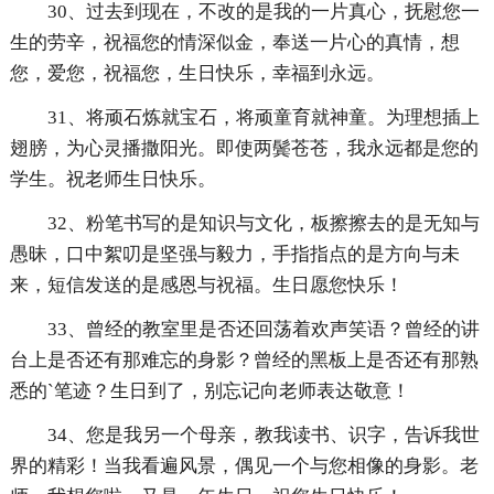
30、过去到现在，不改的是我的一片真心，抚慰您一
生的劳辛，祝福您的情深似金，奉送一片心的真情，想
您，爱您，祝福您，生日快乐，幸福到永远。
31、将顽石炼就宝石，将顽童育就神童。为理想插上
翅膀，为心灵播撒阳光。即使两鬓苍苍，我永远都是您的
学生。祝老师生日快乐。
32、粉笔书写的是知识与文化，板擦擦去的是无知与
愚昧，口中絮叨是坚强与毅力，手指指点的是方向与未
来，短信发送的是感恩与祝福。生日愿您快乐！
33、曾经的教室里是否还回荡着欢声笑语？曾经的讲
台上是否还有那难忘的身影？曾经的黑板上是否还有那熟
悉的`笔迹？生日到了，别忘记向老师表达敬意！
34、您是我另一个母亲，教我读书、识字，告诉我世
界的精彩！当我看遍风景，偶见一个与您相像的身影。老