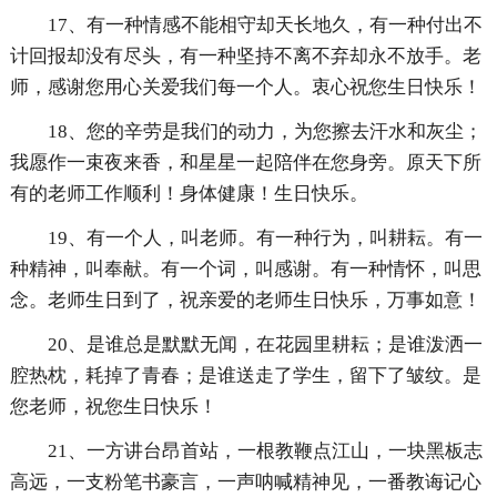
17、有一种情感不能相守却天长地久，有一种付出不
计回报却没有尽头，有一种坚持不离不弃却永不放手。老
师，感谢您用心关爱我们每一个人。衷心祝您生日快乐！
18、您的辛劳是我们的动力，为您擦去汗水和灰尘；
我愿作一束夜来香，和星星一起陪伴在您身旁。原天下所
有的老师工作顺利！身体健康！生日快乐。
19、有一个人，叫老师。有一种行为，叫耕耘。有一
种精神，叫奉献。有一个词，叫感谢。有一种情怀，叫思
念。老师生日到了，祝亲爱的老师生日快乐，万事如意！
20、是谁总是默默无闻，在花园里耕耘；是谁泼洒一
腔热枕，耗掉了青春；是谁送走了学生，留下了皱纹。是
您老师，祝您生日快乐！
21、一方讲台昂首站，一根教鞭点江山，一块黑板志
高远，一支粉笔书豪言，一声呐喊精神见，一番教诲记心