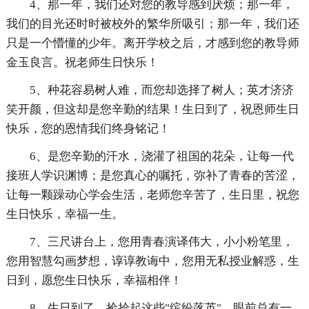
4、那一年，我们还对您的教导感到厌烦；那一年，
我们的目光还时时被校外的繁华所吸引；那一年，我们还
只是一个懵懂的少年。离开学校之后，才感到您的教导师
金玉良言。祝老师生日快乐！
5、种花容易树人难，而您却选择了树人；英才济济
笑开颜，但这却是您辛勤的结果！生日到了，祝恩师生日
快乐，您的恩情我们终身铭记！
6、是您辛勤的汗水，浇灌了祖国的花朵，让每一代
接班人学识渊博；是您真心的嘱托，弥补了青春的苦涩，
让每一颗躁动心学会生活，老师您辛苦了，生日里，祝您
生日快乐，幸福一生。
7、三尺讲台上，您用青春演译伟大，小小粉笔里，
您用智慧勾画梦想，谆谆教诲中，您用无私授业解惑，生
日到，愿您生日快乐，幸福相伴！
8、生日到了，捡拾起这些"缤纷落英"，眼前总有一