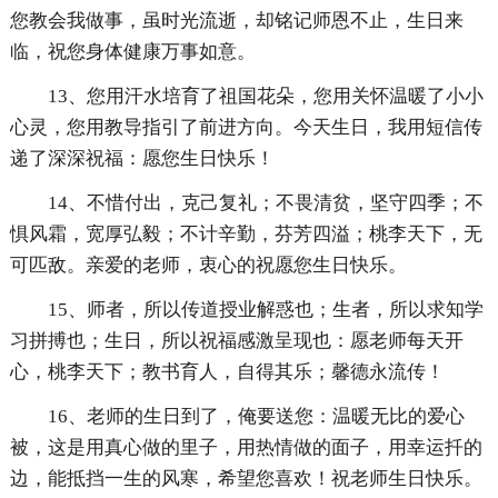
您教会我做事，虽时光流逝，却铭记师恩不止，生日来
临，祝您身体健康万事如意。
13、您用汗水培育了祖国花朵，您用关怀温暖了小小
心灵，您用教导指引了前进方向。今天生日，我用短信传
递了深深祝福：愿您生日快乐！
14、不惜付出，克己复礼；不畏清贫，坚守四季；不
惧风霜，宽厚弘毅；不计辛勤，芬芳四溢；桃李天下，无
可匹敌。亲爱的老师，衷心的祝愿您生日快乐。
15、师者，所以传道授业解惑也；生者，所以求知学
习拼搏也；生日，所以祝福感激呈现也：愿老师每天开
心，桃李天下；教书育人，自得其乐；馨德永流传！
16、老师的生日到了，俺要送您：温暖无比的爱心
被，这是用真心做的里子，用热情做的面子，用幸运扦的
边，能抵挡一生的风寒，希望您喜欢！祝老师生日快乐。