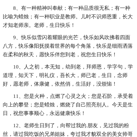
8、有一种精神叫奉献；有一种品质很无私；有一种
比喻为蜡烛；有一种职业是教师。儿时不识师恩重，长大
才知老师亲。老师，生日快乐！
9、快乐似雪闪着耀眼的光芒，快乐如风吹拂着四面
八方，快乐像阳抚摸着世界的每个角落，快乐是细雨洒落
在柔和的秋天，愿快乐伴您到老，祝您生日快乐！
10、人之初，本无知，幼到老，拜师恩，学字句，学
道理，知天下，明礼仪，吾长大，师已老，生日，念师
好，愿老师，体康健，依然俏，生活好，没烦恼！
11、您是火种，点燃了心灵之火；您是石阶，承受着
向上的攀登；您是蜡烛，燃烧了自己照亮别人。今天是生
日，祝您事事顺心，永远健康快乐！
12、老师生日到了，向帮过我的.朋友，见过我的粉
丝，请过我吃饭的兄弟姐妹，夸过我才貌双全的美女帅哥