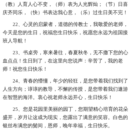
（教）人育人心不变，（师）表为人光辉灿；（节）日喜
庆齐同乐，（快）书表达我心意，（乐）过生日美不完！
22、心灵的启蒙者，道德的传教士，我敬爱的老师，
今天是您的生日，祝福您生日快乐，祝愿您永远为祖国接
班人导航！
23、书桌旁，寒来暑往，春夏秋冬，无不撒下您的心
血点点！生日到了，在这里向您说声：辛苦了，我的老
师！祝您生日快乐！
24、青春的懵懂，年少的轻狂，是您带着我们找到了
人生方向；谆谆的教导，不懈的传授，是您带着我们遨游
在智慧的海洋。衷心祝老师永远开心，生日快乐！
25、您是花园里美丽的园丁，您期望精心培育的花朵
盛开，岁月让这成为现实，您露出了满意的笑容。白色的
银丝布满您的鬓间，恩师，晚年幸福，生日快乐。