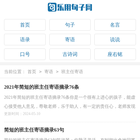
首页
句子
名言
语录
寄语
说说
口号
古诗词
座右铭
祝福语
>
>
当前位置：
首页
寄语
班主任寄语
2021年简短的班主任寄语摘录76条
2021年简短的班主任寄语摘录76条你是一个很有上进心的孩子，能虚
心接受他人意见，尊敬老师，乐于助人，有一定的责任心，老师发现
更新时间：2024-05-10
你的学习也有了不少进步，老师希望你改进学习方法，上课能...
详情>>
简短的班主任寄语摘录63句