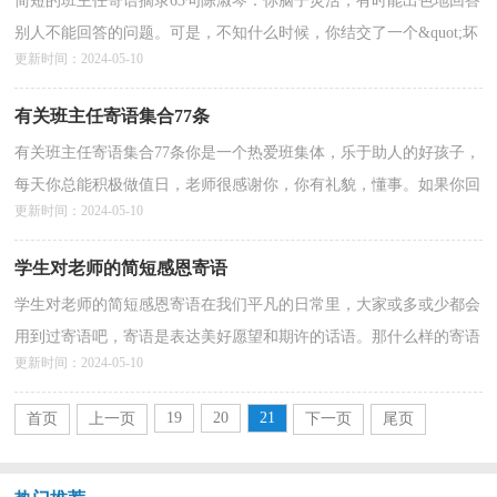
简短的班主任寄语摘录63句陈淑琴：你脑子灵活，有时能出色地回答
别人不能回答的问题。可是，不知什么时候，你结交了一个&quot;坏
更新时间：2024-05-10
朋友&quot;，它常常使你考试考不好。哎，多可恨呀！想知道这个
&quot;坏朋...
详情>>
有关班主任寄语集合77条
有关班主任寄语集合77条你是一个热爱班集体，乐于助人的好孩子，
每天你总能积极做值日，老师很感谢你，你有礼貌，懂事。如果你回
更新时间：2024-05-10
答问题再积极些，声音在大些，那就更好了，你说对吗？加油！以
下...
详情>>
学生对老师的简短感恩寄语
学生对老师的简短感恩寄语在我们平凡的日常里，大家或多或少都会
用到过寄语吧，寄语是表达美好愿望和期许的话语。那什么样的寄语
更新时间：2024-05-10
才是好的寄语呢？下面是小编整理的学生对老师的简...
详情>>
19
20
21
首页
上一页
下一页
尾页