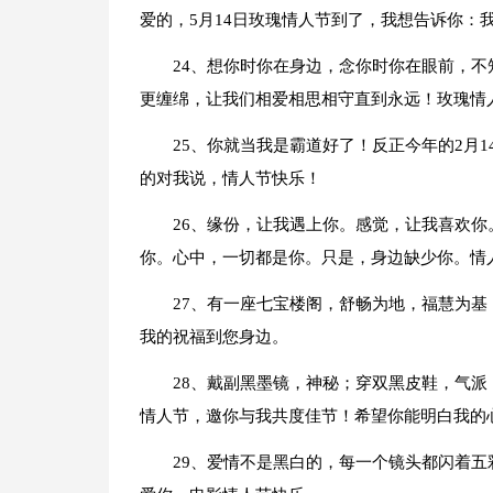
爱的，5月14日玫瑰情人节到了，我想告诉你：
24、想你时你在身边，念你时你在眼前，
更缠绵，让我们相爱相思相守直到永远！玫瑰情
25、你就当我是霸道好了！反正今年的2月
的对我说，情人节快乐！
26、缘份，让我遇上你。感觉，让我喜欢
你。心中，一切都是你。只是，身边缺少你。情
27、有一座七宝楼阁，舒畅为地，福慧为
我的祝福到您身边。
28、戴副黑墨镜，神秘；穿双黑皮鞋，气
情人节，邀你与我共度佳节！希望你能明白我的
29、爱情不是黑白的，每一个镜头都闪着