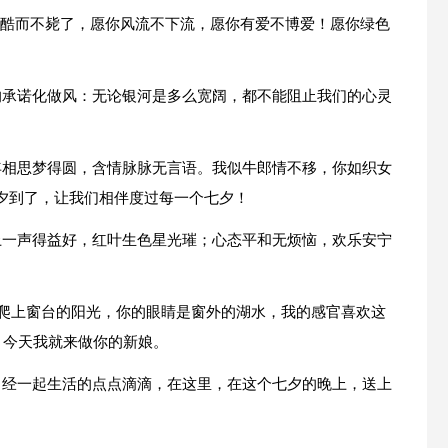
愿你酷而不毙了，愿你风流不下流，愿你有爱不博爱！愿你绿色
的承诺化做风：无论银河是多么宽阔，都不能阻止我们的心灵
年相思梦得圆，含情脉脉无言语。我似牛郎情不移，你如织女
夕到了，让我们相伴度过每一个七夕！
上一声得益好，红叶生色星光璀；心态平和无烦恼，欢乐安宁
天爬上窗台的阳光，你的眼睛是窗外的湖水，我的感官喜欢这
，今天我就来做你的新娘。
曾经一起生活的点点滴滴，在这里，在这个七夕的晚上，送上