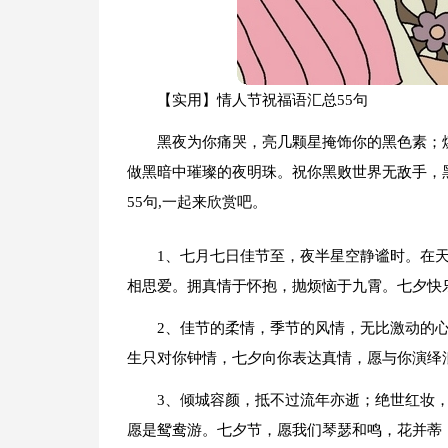
【实用】情人节祝福语汇总55句
黑夜为你痛哭，亮几颗星掩饰你的黑色素；
做黑暗中璀璨的夜明珠。祝你黑败世界无敌手，
55句,一起来欣赏吧。
1、七月七日佳节至，夜半星空静谧时。在
相思爱。拥真情于怀抱，抛烦恼于九霄。七夕快
2、佳节的柔情，季节的风情，无比激动的
生只对你钟情，七夕向你表达真情，愿与你演绎
3、倾城容颜，抵不过流年亦逝；绝世红妆
愿是鸳鸯游。七夕节，愿我们琴瑟和鸣，花并蒂