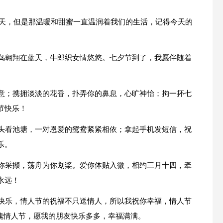
在今天，但是那温暖和甜蜜一直温润着我们的生活，记得今天的
小鸟翱翔在蓝天，牛郎织女情悠悠。七夕节到了，我愿伴随着
惬意；携拥淡淡的花香，扑弄你的鼻息，心旷神怡；拘一抔七
节快乐！
低头看池塘，一对恩爱的鸳鸯紧紧相依；拿起手机发短信，祝
乐。
为你采撷，荡舟为你划桨。爱你体贴入微，相约三月十四，牵
永远！
你快乐，情人节的祝福不只送情人，所以我祝你幸福，情人节
玫瑰情人节，愿我的朋友快乐多多，幸福满满。