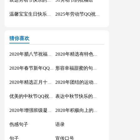
表达劳动节快乐的祝福语短信汇编42条
温馨宝宝生日快乐祝福语30句
2025年劳动节QQ祝福语锦集34条
猜你喜欢
2020年腊八节祝福语44条
2020年精选有特色的运动会口号摘录34句
2020年春节新年QQ祝福语摘录49条
形容幸福甜蜜的句子33条
2020年精选正月十五元宵节祝福语汇编51条
2020年团结的运动会口号76句
优美的中秋节QQ祝福语22句
表达中秋节快乐的微信祝福语23句
2020年增强班级凝聚力的口号汇总48条
2020年积极向上的班级口号大集合65条
伤感句子
语录
句子
宣传口号