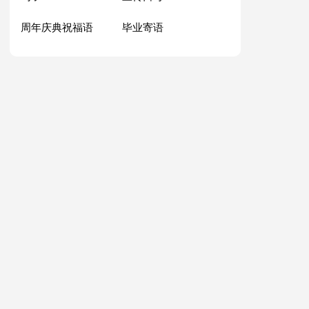
周年庆典祝福语
毕业寄语