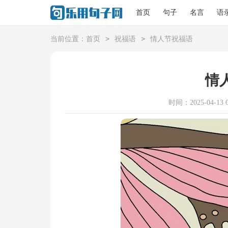
首页
句子
名言
语
>
>
当前位置：
首页
祝福语
情人节祝福语
情
时间：2025-04-13 0