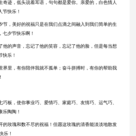
发生奇迹，低头说着耳语，句句都是爱你。亲爱的，白色情人
人节快乐！
七夕节，美好的祝福只是在我们点滴之间融入到我们简单的生
，七夕节快乐啊！
记了他的声音，忘记了他的笑容，忘记了他的脸，但是每当想
节快乐！
千世界里，有你陪伴我就不孤单；奋斗拼搏时，有你的帮助我
！
块七巧板，使你事业巧、爱情巧、家庭巧、友情巧、运气巧、
康乐陶陶！
盛开的玫瑰和数不尽的祝福！但愿这玫瑰的清香能淡淡地散发
节快乐！