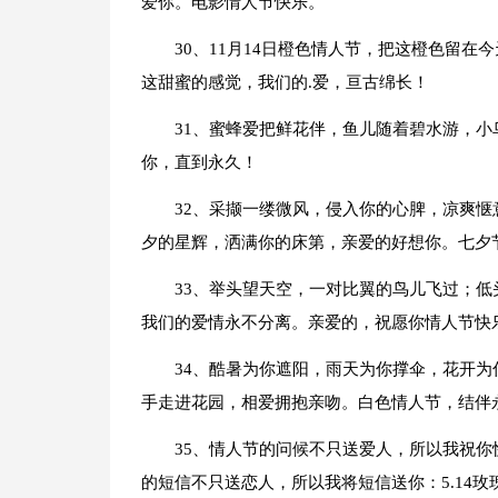
爱你。电影情人节快乐。
30、11月14日橙色情人节，把这橙色留
这甜蜜的感觉，我们的.爱，亘古绵长！
31、蜜蜂爱把鲜花伴，鱼儿随着碧水游，
你，直到永久！
32、采撷一缕微风，侵入你的心脾，凉爽
夕的星辉，洒满你的床第，亲爱的好想你。七夕
33、举头望天空，一对比翼的鸟儿飞过；
我们的爱情永不分离。亲爱的，祝愿你情人节快
34、酷暑为你遮阳，雨天为你撑伞，花开
手走进花园，相爱拥抱亲吻。白色情人节，结伴
35、情人节的问候不只送爱人，所以我祝
的短信不只送恋人，所以我将短信送你：5.14