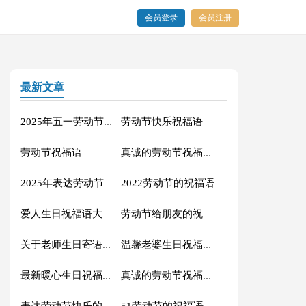
会员登录
会员注册
最新文章
劳动节快乐祝福语
2025年五一劳动节的祝福语
劳动节祝福语
真诚的劳动节祝福语大集合61条
2022劳动节的祝福语
2025年表达劳动节快乐的QQ祝福语集合31条
爱人生日祝福语大全（精选60句）
劳动节给朋友的祝福语集锦59条
关于老师生日寄语（精选30句）
温馨老婆生日祝福语大全50句精选
最新暖心生日祝福语汇总130句精选
真诚的劳动节祝福语42句
51劳动节的祝福语